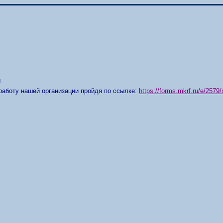
!
работу нашей организации пройдя по ссылке:
https://forms.mkrf.ru/e/25