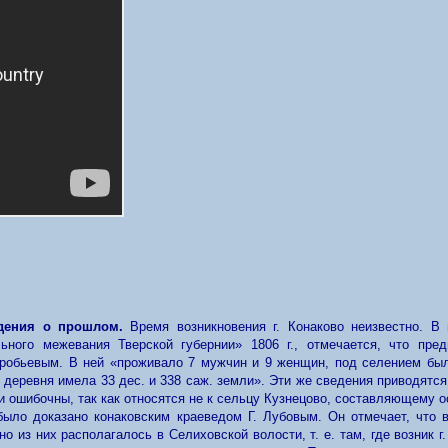
едения о прошлом.
Время возникновения г. Конаково неизвестно. В
ьного межевания Тверской губернии» 1806 г., отмечается, что пре
бьевым. В ней «проживало 7 мужчин и 9 женщин, под селением было 
о деревня имела 33 дес. и 338 саж. земли». Эти же сведения приводятся
они ошибочны, так как относятся не к сельцу Кузнецово, составляющему
ыло доказано конаковским краеведом Г. Лубовым. Он отмечает, что в
о из них располагалось в Селиховской волости, т. е. там, где возник г.