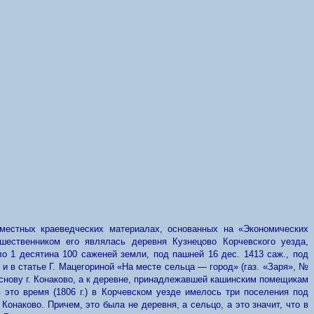
 местных краеведческих материалах, основанных на «Экономических
дшественником его являлась деревня Кузнецово Корчевского уезда,
1 десятина 100 саженей земли, под пашней 16 дес. 1413 саж., под
 и в статье Г. Мацегориной «На месте сельца — город» (газ. «Заря», №
 основу г. Конаково, а к деревне, принадлежавшей кашинским помещикам
 это время (1806 г.) в Корчевском уезде имелось три поселения под
 Конаково. Причем, это была не деревня, а сельцо, а это значит, что в