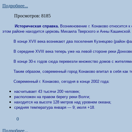
Подробнее...
Просмотров: 8185
Историческая справка.
Возникновение г. Конаково относится к
этом районе находится церковь Михаила Тверского и Анны Кашинской.
В конце XVII века возникают два поселения Кузнецово (район фа
В середине XVIII века теперь уже на левой стороне реки Донхов
В конце 30-х годов сюда перевезли множество домов с жителями 
Таким образом, современный город Конаково впитал в себя как те
Современный г. Конаково, сегодня в конце 2002 года:
насчитывает 43 тысячи 200 человек;
расположен на правом берегу реки Волги;
находится на высоте 128 метров над уровнем океана;
средняя температура января — 9; июля +18.
0
Подробнее...