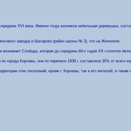
 середине XVI века. Именно тогда возникла небольшая деревушка, сост
янсового завода) и Шагарово (район школы № 3), что на Жилкоопе.
ки возникает Слобода, которая до середины 60-х годов XX столетия явля
из города Корчевы, они по переписи 1939 г. составляли 35% от всего кор
рритории этих поселений, кроме г. Корчевы, так и его жителей, и таким