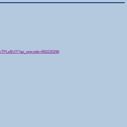
79/xTPLeBU7/?ap_orgcode=850220296