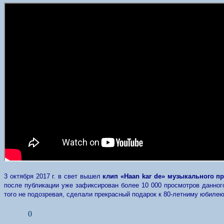
3 октября 2017 г. в свет вышел
клип «Haan kar de» музыкального про
после публикации уже зафиксирован более 10 000 просмотров данного
того не подозревая, сделали прекрасный подарок к 80-летниму юбилею
0