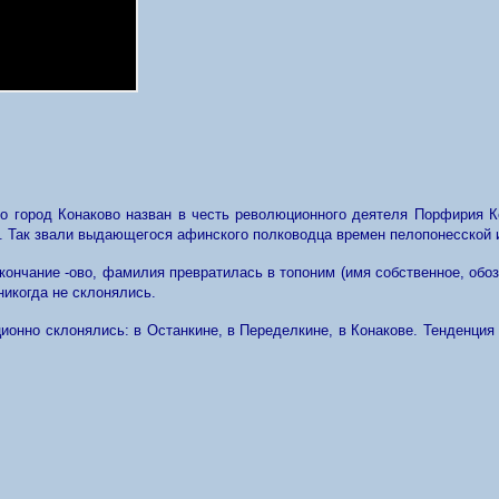
то город Конаково назван в честь революционного деятеля Порфирия К
». Так звали выдающегося афинского полководца времен пелопонесской 
окончание -ово, фамилия превратилась в топоним (имя собственное, обо
 никогда не склонялись.
ионно склонялись: в Останкине, в Переделкине, в Конакове. Тенденци