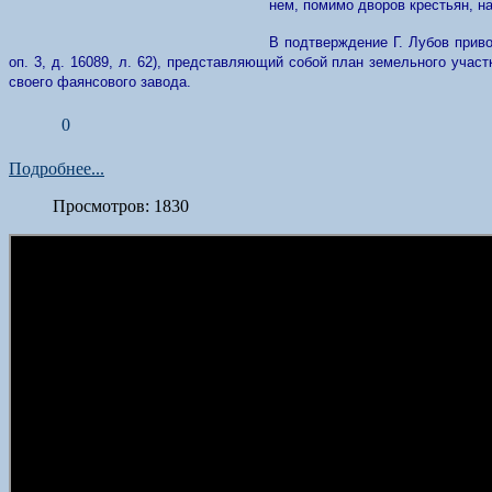
нем, помимо дворов крестьян, 
В подтверждение Г. Лубов приво
оп. 3, д. 16089, л. 62), представляющий собой план земельного учас
своего фаянсового завода.
0
Подробнее...
Просмотров: 1830