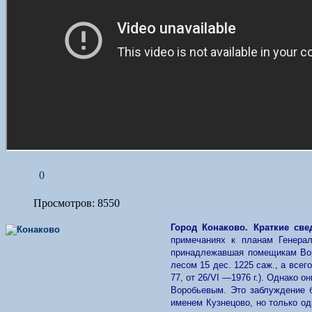
0
Просмотров: 8550
Город Конаково. Краткие св
примечаниях к планам Генерал
принадлежавшая помещикам Воро
лесом 15 дес. 1225 саж., а всег
77, от 26/VI —1976 г.). Однако 
Воробьевым. Это заблуждение б
именем Кузнецово, но только одн