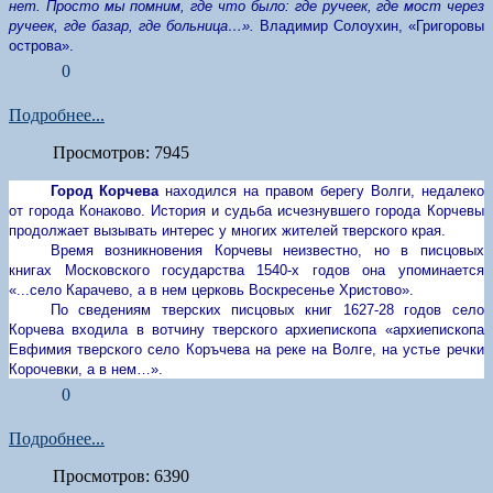
нет. Просто мы помним, где что было: где ручеек, где мост через
ручеек, где базар, где больница…».
Владимир Солоухин, «Григоровы
острова».
0
Подробнее...
Просмотров: 7945
Город Корчева
находился на правом берегу Волги, недалеко
от города Конаково. История и судьба исчезнувшего города Корчевы
продолжает вызывать интерес у многих жителей тверского края.
Время возникновения Корчевы неизвестно, но в писцовых
книгах Московского государства 1540-х годов она упоминается
«...село Карачево, а в нем церковь Воскресенье Христово».
По сведениям тверских писцовых книг 1627-28 годов село
Корчева входила в вотчину тверского архиепископа «архиепископа
Евфимия тверского село Коръчева на реке на Волге, на устье речки
Корочевки, а в нем…».
0
Подробнее...
Просмотров: 6390