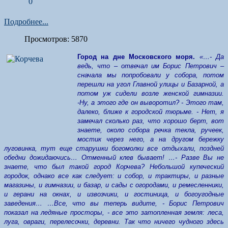
0
Подробнее...
Просмотров: 5870
Город на дне Московского моря.
«…- Да
ведь, что – отвечал им Борис Петрович –
сначала мы попробовали у собора, потом
перешли на угол Главной улицы и Базарной, а
потом уж сидели возле женской гимназии.
-Ну, а этого где он выворотил? - Этого там,
далеко, ближе к городской тюрьме. - Нет, я
замечал сколько раз, что хорошо берт, вот
знаете, около собора речка текла, ручеек,
мостик через него, а на другом бережку
луговинка, тут еще старушки богомолки все отдыхали, поздней
обедни дожидаючись… Отменный клев бывает! …- Разве Вы не
знаете, что был такой город Корчева? Небольшой купеческий
городок, однако все как следует: и собор, и трактиры, и разные
магазины, и гимназии, и базар, и сады с огородами, и ремесленники,
и герани на окнах, и извозчики, и гостиница, и богоугодные
заведения… …Все, что вы теперь видите, - Борис Петрович
показал на ледяные просторы, - все это затопленная земля: леса,
луга, овраги, перелесочки, деревни. Так что ничего чудного здесь