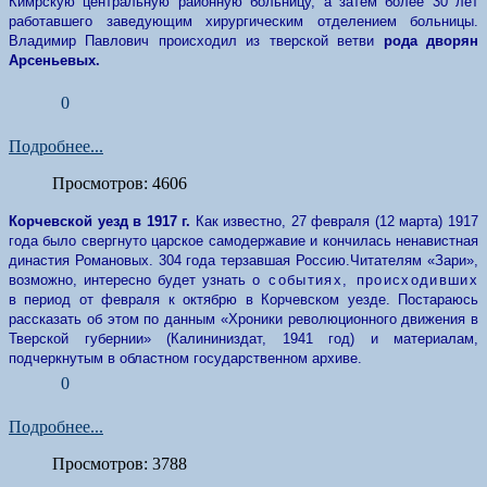
Кимрскую центральную районную больницу, а затем более 30 лет
работавшего заведующим хирургическим отделением больницы.
Владимир Павлович происходил из тверской ветви
рода дворян
Арсеньевых.
0
Подробнее...
Просмотров: 4606
Корчевской уезд в 1917 г.
Как известно, 27 февраля (12 марта) 1917
года было свергнуто царское самодержавие и кончилась ненавистная
династия Романовых. 304 года терзавшая Россию.
Читателям «Зари»,
возможно, интересно будет узнать
о событиях, происходивших
в период от февраля к октябрю в Корчевском уезде. Постараюсь
рассказать об этом по данным «Хроники революционного движения в
Тверской губернии» (Калининиздат, 1941 год) и материалам,
подчеркнутым в
областном государственном архиве.
0
Подробнее...
Просмотров: 3788