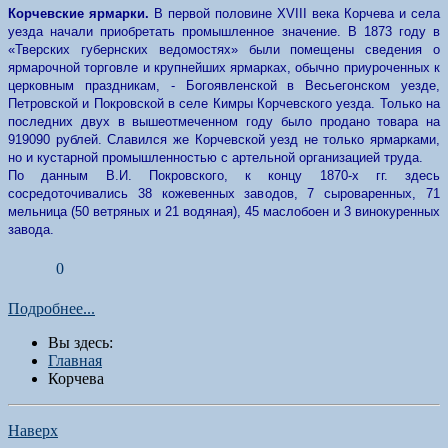
Корчевские ярмарки.
В первой половине XVIII века Корчева и села
уезда начали приобретать промышленное значение. В 1873 году в
«Тверских губернских ведомостях» были помещены сведения о
ярмарочной торговле и крупнейших ярмарках, обычно приуроченных к
церковным праздникам, - Богоявленской в Весьегонском уезде,
Петровской и Покровской в селе Кимры Корчевского уезда. Только на
последних двух в вышеотмеченном году было продано товара на
919090 рублей. Славился же Корчевской уезд не только ярмарками,
но и кустарной промышленностью с артельной организацией труда.
По данным В.И. Покровского, к концу 1870-х гг. здесь
сосредоточивались 38 кожевенных заводов, 7 сыроваренных, 71
мельница (50 ветряных и 21 водяная), 45 маслобоен и 3 винокуренных
завода.
0
Подробнее...
Вы здесь:
Главная
Корчева
Наверх