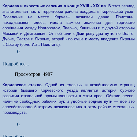
Корчева и окрестные селения в конце XVIII - XIX вв.
В этот период
значительная часть территории района входила в Корчевский уезд.
Поселения на месте Корчевы возникли давно. Пристань,
находившаяся здесь, имела важное значение для торгового
сообщения между Новгородом, Тверью, Кашиным и с другой стороны
Москвой и Дмитровым. От неё шли к Дмитрову два пути: по Волге,
Дубне, Сестре и Яхроме, второй - по суше к месту впадения Яхромы
в Сестру (село Усть-Пристань).
0
Подробнее...
Просмотров: 4987
Корчевское стекло.
Одной из славных и незабываемых страниц
истории бывшего Корчевского уезда является история бурного
развития стекольной промышленности в этом крае. Обилие лесов,
наличие свободных рабочих рук и удобные водные пути — все это
способствовало быстрому возникновению в этом районе стекольных
производств.
0
Подробнее...