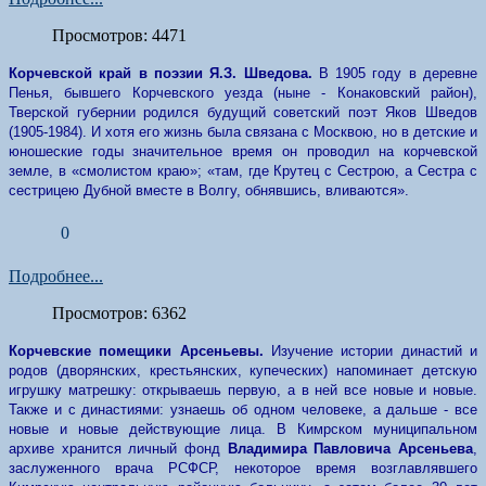
Просмотров: 4471
Корчевской край в поэзии Я.З. Шведова.
В 1905 году в деревне
Пенья, бывшего Корчевского уезда (ныне - Конаковский район),
Тверской губернии родился будущий советский поэт Яков Шведов
(1905-1984). И хотя его жизнь была связана с Москвою, но в детские и
юношеские годы значительное время он проводил на корчевской
земле, в «смолистом краю»; «там, где Крутец с Сестрою, а Сестра с
сестрицею Дубной вместе в Волгу, обнявшись, вливаются».
0
Подробнее...
Просмотров: 6362
Корчевские помещики Арсеньевы.
Изучение истории династий и
родов (дворянских, крестьянских, купеческих) напоминает детскую
игрушку матрешку: открываешь первую, а в ней все новые и новые.
Также и с династиями: узнаешь об одном человеке, а дальше - все
новые и новые действующие лица. В Кимрском муниципальном
архиве хранится личный фонд
Владимира Павловича Арсеньева
,
заслуженного врача РСФСР, некоторое время возглавлявшего