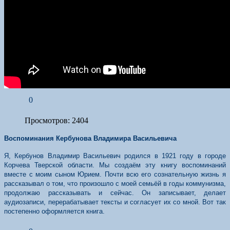
0
Просмотров: 2404
Воспоминания Кербунова Владимира Васильевича
Я, Кербунов Владимир Васильевич родился в 1921 году в городе
Корчева Тверской области. Мы создаём эту книгу воспоминаний
вместе с моим сыном Юрием. Почти всю его сознательную жизнь я
рассказывал о том, что произошло с моей семьёй в годы коммунизма,
продолжаю рассказывать и сейчас. Он записывает, делает
аудиозаписи, перерабатывает тексты и согласует их со мной. Вот так
постепенно оформляется книга.