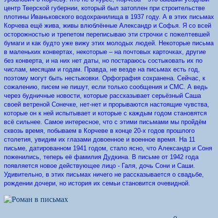
центр Тверской губернии, который был затоплен при строительстве
плотины Иваньковского водохранилища в 1937 году. А в этих письмах
Корчева ещё жива, живы влюблённые Александр и Софья. Я со всей
осторожностью и трепетом переписываю эти строчки с пожелтевшей
бумаги и как будто уже вижу этих молодых людей. Некоторые письма
в маленьких конвертах, некоторые – на почтовых карточках, другие
без конверта, и на них нет даты, но постараюсь состыковать их по
числам, месяцам и годам. Правда, не везде на письмах есть год,
поэтому могут быть нестыковки. Орфография сохранена. Сейчас, к
сожалению, писем не пишут, если только сообщения и СМС. А ведь
через будничные новости, которые рассказывает серьёзный Саша
своей ветреной Сонечке, нет-нет и прорываются настоящие чувства,
которые он к ней испытывает и которые с каждым годом становятся
всё сильнее. Самое интересное, что с этими письмами мы пройдём
сквозь время, побываем в Корчеве в конце 20-х годов прошлого
столетия, увидим их глазами довоенное и военное время. На 11
письме, датированном 1941 годом, стало ясно, что Александр и Соня
поженились, теперь её фамилия Дудкина. В письме от 1942 года
появляется новое действующее лицо - Галя, дочь Сони и Саши.
Удивительно, в этих письмах ничего не рассказывается о свадьбе,
рождении дочери, но история их семьи становится очевидной.