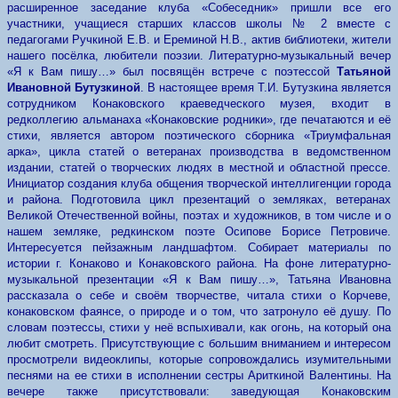
расширенное заседание клуба «Собеседник» пришли все его
участники, учащиеся старших классов школы № 2 вместе с
педагогами Ручкиной Е.В. и Ереминой Н.В., актив библиотеки, жители
нашего посёлка, любители поэзии. Литературно-музыкальный вечер
«Я к Вам пишу…» был посвящён встрече с поэтессой
Татьяной
Ивановной Бутузкиной
. В настоящее время Т.И. Бутузкина является
сотрудником Конаковского краеведческого музея, входит в
редколлегию альманаха «Конаковские родники», где печатаются и её
стихи, является автором поэтического сборника «Триумфальная
арка», цикла статей о ветеранах производства в ведомственном
издании, статей о творческих людях в местной и областной прессе.
Инициатор создания клуба общения творческой интеллигенции города
и района. Подготовила цикл презентаций о земляках, ветеранах
Великой Отечественной войны, поэтах и художников, в том числе и о
нашем земляке, редкинском поэте Осипове Борисе Петровиче.
Интересуется пейзажным ландшафтом. Собирает материалы по
истории г. Конаково и Конаковского района. На фоне литературно-
музыкальной презентации «Я к Вам пишу…», Татьяна Ивановна
рассказала о себе и своём творчестве, читала стихи о Корчеве,
конаковском фаянсе, о природе и о том, что затронуло её душу. По
словам поэтессы, стихи у неё вспыхивали, как огонь, на который она
любит смотреть. Присутствующие с большим вниманием и интересом
просмотрели видеоклипы, которые сопровождались изумительными
песнями на ее стихи в исполнении сестры Ариткиной Валентины. На
вечере также присутствовали: заведующая Конаковским