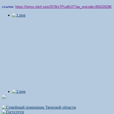
ссылке:
https://forms.mkrf.ru/e/2579/xTPLeBU7/?ap_orgcode=850220296