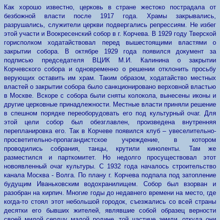
Как хорошо известно, церковь в стране жестоко пострадала от
безбожной власти после 1917 года. Храмы закрывались,
разрушались, служители церкви подвергались репрессиям. Не избег
этой участи и Воокресенский собор в г. Корчева. В 1929 году Тверской
горисполком ходатайствовал перед вышестоящими властями о
закрытии собора. В октябре 1929 года появился документ за
подписью председателя ВЦИК М.И. Калинина о закрытии
Корчевского собора и одновременно о решении отклонить просьбу
верующих оставить им храм. Таким образом, ходатайство местных
властей о закрытии собора было санкционировано верховной властью
в Москве. Вскоре с собора были сняты колокола, вынесены иконы и
другие церковные принадлежности. Местные власти приняли решение
в спешном порядке переоборудовать его под культурный очаг. Для
этой цели собор был обезглавлен, произведена внутренняя
перепланировка его. Так в Корчеве появился клуб – увеселительно-
просветительно-пропагандистское учреждение, в котором
проводились собрания, танцы, крутили киноленты. Там же
разместился и парткомитет. Но недолго просуществовал этот
новоявленный очаг культуры. С 1932 года началось строительство
канала Москва - Волга. По плану г. Корчева подпала под затопление
будущим Иваньковским водохранилищем. Собор был взорван и
разобран на кирпич. Многие годы до недавнего времени на место, где
когда-то стоял этот небольшой городок, съезжались со всей страны
десятки его бывших жителей, являвшие собой образец верности
своей милой сердцу малой родине, той частице земли, откуда они