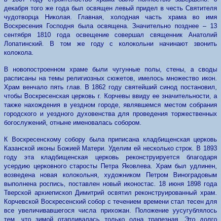
декабря того же года был освящен левый придел в честь Святителя
чудотворца Николая. Главная, холодная часть храма во имя
Воскресения Господня была освящена. Значительно позднее – 13
сентября 1810 года освещение совершал священник Анатолий
Лопатинский. В том же году с колокольни начинают звонить
колокола.
В новопостроенном храме были чугунные полы, стены, а своды
расписаны на темы религиозных сюжетов, имелось множество икон.
Храм венчало пять глав. В 1862 году святейший синод постановил,
чтобы Воскресенская церковь г. Корчевы ввиду ее значительности, а
также нахождения в уездном городе, являвшемся местом собрания
городского и уездного духовенства для проведения торжественных
богослужений, отныне именовалась собором.
К Воскресенскому собору была приписана кладбищенская церковь
Казанской иконы Божией Матери. Уделим ей несколько строк. В 1893
году эта кладбищенская церковь реконструируется благодаря
усердию церковного старосты Петра Яковлева. Храм был удлинен,
возведена новая колокольня, художником Петром Виноградовым
выполнена роспись, поставлен новый иконостас. 18 июня 1898 года
Тверской архиепископ Димитрий освятил реконструированный храм.
Корчевской Воскресенский собор с течением времени стал тесен для
все увеличивавшегося числа прихожан. Положение yусугублялось
тем, что зимой отапливалась только одна трапезная. Это долго