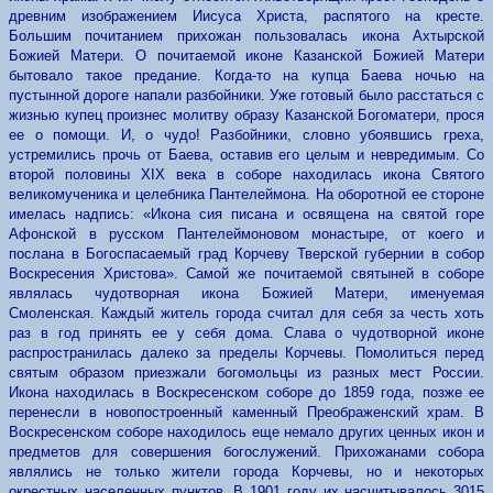
древним изображением Иисуса Христа, распятого на кресте.
Большим почитанием прихожан пользовалась икона Ахтырской
Божией Матери. О почитаемой иконе Казанской Божией Матери
бытовало такое предание. Когда-то на купца Баева ночью на
пустынной дороге напали разбойники. Уже готовый было расстаться с
жизнью купец произнес молитву образу Казанской Богоматери, прося
ее о помощи. И, о чудо! Разбойники, словно убоявшись греха,
устремились прочь от Баева, оставив его целым и невредимым. Со
второй половины XIX века в соборе находилась икона Святого
великомученика и целебника Пантелеймона. На оборотной ее стороне
имелась надпись: «Икона сия писана и освящена на святой горе
Афонской в русском Пантелеймоновом монастыре, от коего и
послана в Богоспасаемый град Корчеву Тверской губернии в собор
Воскресения Христова». Самой же почитаемой святыней в соборе
являлась чудотворная икона Божией Матери, именуемая
Смоленская. Каждый житель города считал для себя за честь хоть
раз в год принять ее у себя дома. Слава о чудотворной иконе
распространилась далеко за пределы Корчевы. Помолиться перед
святым образом приезжали богомольцы из разных мест России.
Икона находилась в Воскресенском соборе до 1859 года, позже ее
перенесли в новопостроенный каменный Преображенский храм. В
Воскресенском соборе находилось еще немало других ценных икон и
предметов для совершения богослужений. Прихожанами собора
являлись не только жители города Корчевы, но и некоторых
окрестных населенных пунктов. В 1901 году их насчитывалось 3015