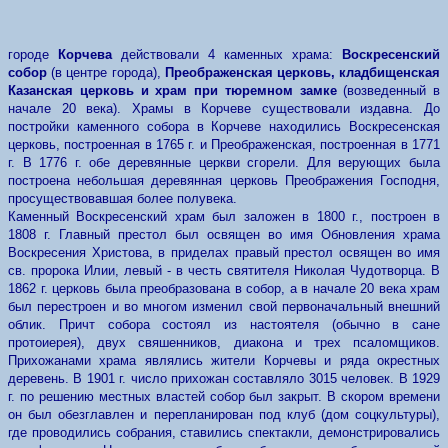
городе
Корчева
действовали 4 каменных храма:
Воскресенский
собор
(в центре города),
Преображенская церковь, кладбищенская
Казанская церковь и храм при тюремном замке
(возведенный в
начале 20 века). Храмы в Корчеве существовали издавна. До
постройки каменного собора в Корчеве находились Воскресенская
церковь, построенная в 1765 г. и Преображенская, построенная в 1771
г. В 1776 г. обе деревянные церкви сгорели. Для верующих была
построена небольшая деревянная церковь Преображения Господня,
просуществовавшая более полувека.
Каменный Воскресенский храм был заложен в 1800 г., построен в
1808 г. Главный престол был освящен во имя Обновления храма
Воскресения Христова, в приделах правый престол освящен во имя
св. пророка Илии, левый - в честь святителя Николая Чудотворца. В
1862 г. церковь была преобразована в собор, а в начале 20 века храм
был перестроен и во многом изменил свой первоначальный внешний
облик. Причт собора состоял из настоятеля (обычно в сане
протоиерея), двух свяшенников, диакона и трех псаломщиков.
Прихожанами храма являлись жители Корчевы и ряда окрестных
деревень. В 1901 г. число прихожан составляло 3015 человек. В 1929
г. по решению местных властей собор был закрыт. В скором времени
он был обезглавлен и перепланирован под клуб (дом соцкультуры),
где проводились собрания, ставились спектакли, демонстрировались