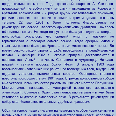
продолжаться не могло. Тогда церковный староста А. Степанов,
поддержанный петербургскими купцами - выходцами из Корчевы -
братьями Толченовыми - и рядом других состоятельных прихожан,
решили выправить положение: расширить храм и сделать его весь
теплым. 22 мая 1901 г. было получена благословение на
реконструкцию собора Тверского архиепископа Димитрия. Началось
обновление храма. Но когда вокруг него была уже сделана кладка -
пристройка, оказалось, что средний купол с главками не
гармонировал с фасадом самого собора. Тогда средний купол с
главками решено было разобрать, а на их месте возвести новые. Во
время реконструкции храма служба проводилась в кладбищенской
церкви. В декабре 1902 г. боковые приделы достраиваются и
освящаются. Левый - в честь Святителя и чудотворца Николая,
правый - святого пророка божия Илии. В апреле 1903 года
возобновились завершающие работы по возведению глав, внутренней
отделки, установке вызолоченных крестов. Освящение главного
престола произошло летом 1904 года. В реконструированном соборе
был устроен новый иконостас работы кашинского мастера Полушкина.
Многие иконы написаны в мастерской известного московского
живописца Г. Соколова. Храм стал полностью теплым - в нем были
установлены духовые амосовские печи. В результате реконструкции
собор стал более вместительным, удобным, красивым.
Обратим теперь наше внимание на некоторые особочтимые святыни и
иконы храма. К их числу относится Животворящий крест Господень с