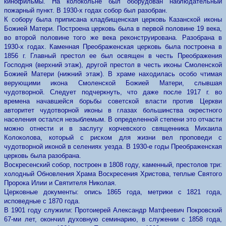
кинофильмы. На колокольне был оборудован наблюдательный
пожарный пункт. В 1930-х годах собор был разобран.
К собору была приписана кладбищенская церковь Казанской иконы
Божией Матери. Построена церковь была в первой половине 19 века,
во второй половине того же века реконструирована. Разобрана в
1930-х годах. Каменная Преображенская церковь была построена в
1856 г. Главный престол ее был освящен в честь Преображения
Господня (верхний этаж), другой престол в честь иконы Смоленской
Божией Матери (нижний этаж). В храме находилась особо чтимая
верующими икона Смоленской Божией Матери, слывшая
чудотворной. Следует подчеркнуть, что даже после 1917 г. во
времена начавшейся борьбы советской власти против Церкви
авторитет чудотворной иконы в глазах большинства окрестного
населения остался незыблемым. В определенной степени это отчасти
можно отнести и в заслугу корчевского священника Михаила
Колоколова, который с риском для жизни вел проповеди с
чудотворной иконой в селениях уезда. В 1930-е годы Преображенская
церковь была разобрана.
Воскресенский собор, построен в 1808 году, каменный, престолов три:
холодный Обновления Храма Воскресения Христова, теплые Святого
Пророка Илии и Святителя Николая.
Церковные документы: опись 1865 года, метрики с 1821 года,
исповедные с 1870 года.
В 1901 году служили: Протоиерей Александр Матфеевич Покровский
67-ми лет, окончил духовную семинарию, в служении с 1858 года,