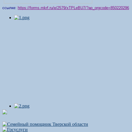
ссылке:
https://forms.mkrf.ru/e/2579/xTPLeBU7/?ap_orgcode=850220296