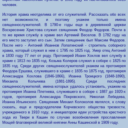
человек.
История храма неотделима от его служителей. Рассказать обо всех
нет возможности, и поэтому укажем только имена
священнослужителей. В 1790-е годы еще в деревянной церкви
Воскресение Христова служил священник Феодор Федоров. Почти в
то же время службу в храме вел Артемий Веселов. В 1782 году на
его место заступил его сын. Затем священник был Максим Федоров.
После него - Антоний Иоаннов Лопатинский - строитель соборного
храма, который служил в нем с 1795 пo 1825 год. Умер отец Антоний
в 1830 году 77 лет от роду. Протоиерей Иоанн Хохлов вел службу в
храме с 1813 по 1835 год. Козьма Колеров служил в соборе с 1825 по
1835 год. Среди других священнослужителей укажем на протоиерея
Феодора Ершова, служившего в храме с 1835 по 1875 год, протоиерея
Александра Хохлова (1846-1866), Иоанна Троицкого (1848-1890),
Михаила Колычева (1881-1895). Среди последних
священнослужителей, имена которых удалось установить, укажем на
протоиерея Иоанна Плетнева, служившего в соборе с 1887 до 1920-х
годов, протоиерея Александра Покровского, Николая Лебедева,
Иоанна Ильинского. Священник Михаил Колоколов являлся, к слову
сказать, еще и председателем Корчевского общества трезвости,
учрежденного в 1910 году, и инициатором идеи устройства крестного
хода из Твери в Кашин по случаю возобновления прославления
Мощей благоверной великой княгини Анны Кашинской в 1909 году.