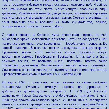
результате ошибки проектировщиков, то ли из-за перестраховки, но
часть территории бывшего города осталась незатопленной. И сейчас
все, кто бывает на этом месте, могут увидеть правильные ряды
дepeвьев, обрамлявшие некогда улицы города, оплывшие и заросшие
растительностью фундаменты бывших домов. Особенно обращает на
себя внимание самый большой из таких фундаментов, вернее,
остатки от него - Воскресенского собора.
С давних времен в Корчеве была деревянная церковь во имя
обновления храма Воскрешения Христова. Затем по соседству с ней
появилась еще одна, тоже деревянная - Преображения Господня. Во
второй половине 18 века обе церкви в результате пожара сгорели.
Прихожане после этого несчастья вскоре поставили новую
деревянную церковь Преображения Господня. Но так как она была
слишком тесной, то возникла мысль построить вместо ранее
сгоревшей деревянной Воскресенской церкви новую каменную.
Инициатором этого начинания и строителем храма явился настоятель
Преображенской церкви г. Корчевы А.И. Лопатинский.
23 марта 1796 г. прихожане, купцы, мещане на своем собрании
постановили: «Желаем каменную церковь на церковные и
доброхотных деяний деньги построить». В 1799 году Тверской
архиепископ Павел благословил это богоугодное начинание. 3 июня
1800 года произошла закладка храма. 20 июля 1804 г. освящается
теплая трапезная строящегося xpама в честь святого пророка Илии, а
в 1807 году строительство храма было полностью завершено. 6