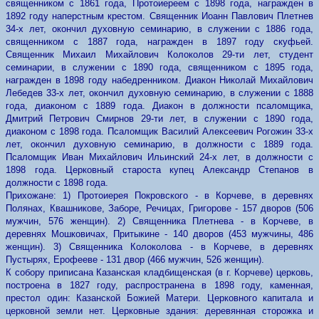
священником с 1861 года, Протоиереем с 1898 года, награжден в
1892 году наперстным крестом. Священник Иоанн Павлович Плетнев
34-х лет, окончил духовную семинарию, в служении с 1886 года,
священником с 1887 года, награжден в 1897 году скуфьей.
Священник Михаил Михайлович Колоколов 29-ти лет, студент
семинарии, в служении с 1890 года, священником с 1895 года,
награжден в 1898 году набедренником. Диакон Николай Михайлович
Лебедев 33-х лет, окончил духовную семинарию, в служении с 1888
года, диаконом с 1889 года. Диакон в должности псаломщика,
Дмитрий Петрович Смирнов 29-ти лет, в служении с 1890 года,
диаконом с 1898 года. Псаломщик Василий Алексеевич Рогожин 33-х
лет, окончил духовную семинарию, в должности с 1889 года.
Псаломщик Иван Михайлович Ильинский 24-х лет, в должности с
1898 года. Церковный староста купец Александр Степанов в
должности с 1898 года.
Прихожане: 1) Протоиерея Покровского - в Корчеве, в деревнях
Полянах, Квашникове, Заборе, Речицах, Григорове - 157 дворов (506
мужчин, 576 женщин). 2) Священника Плетнева - в Корчеве, в
деревнях Мошковичах, Притыкине - 140 дворов (453 мужчины, 486
женщин). 3) Священника Колоколова - в Корчеве, в деревнях
Пустырях, Ерофееве - 131 двор (466 мужчин, 526 женщин).
К собору приписана Казанская кладбищенская (в г. Корчеве) церковь,
построена в 1827 году, распространена в 1898 году, каменная,
престол один: Казанской Божией Матери. Церковного капитала и
церковной земли нет. Церковные здания: деревянная сторожка и