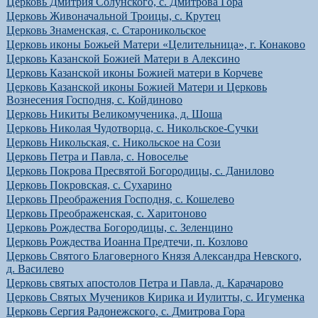
Церковь Дмитрия Солунского, с. Дмитрова Гора
Церковь Живоначальной Троицы, с. Крутец
Церковь Знаменская, с. Староникольское
Церковь иконы Божьей Матери «Целительница», г. Конаково
Церковь Казанской Божией Матери в Алексино
Церковь Казанской иконы Божией матери в Корчеве
Церковь Казанской иконы Божией Матери и Церковь
Вознесения Господня, с. Койдиново
Церковь Никиты Великомученика, д. Шоша
Церковь Николая Чудотворца, с. Никольское-Сучки
Церковь Никольская, с. Никольское на Сози
Церковь Петра и Павла, с. Новоселье
Церковь Покрова Пресвятой Богородицы, с. Данилово
Церковь Покровская, с. Сухарино
Церковь Преображения Господня, с. Кошелево
Церковь Преображенская, с. Харитоново
Церковь Рождества Богородицы, с. Зеленцино
Церковь Рождества Иоанна Предтечи, п. Козлово
Церковь Святого Благоверного Князя Александра Невского,
д. Василево
Церковь святых апостолов Петра и Павла, д. Карачарово
Церковь Святых Мучеников Кирика и Иулитты, с. Игуменка
Церковь Сергия Радонежского, с. Дмитрова Гора