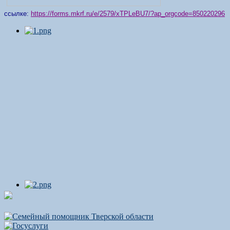
ссылке:
https://forms.mkrf.ru/e/2579/xTPLeBU7/?ap_orgcode=850220296