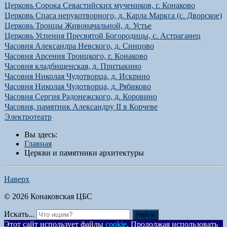
Церковь Сорока Севастийских мучеников, г. Конаково
Церковь Спаса нерукотворного, д. Карла Маркса (с. Дворское)
Церковь Троицы Живоначальной, д. Устье
Церковь Успения Пресвятой Богородицы, с. Астраганец
Часовня Александра Невского, д. Синцово
Часовня Арсения Троицкого, г. Конаково
Часовня кладбищенская, д. Притыкино
Часовня Николая Чудотворца, д. Искрино
Часовня Николая Чудотворца, д. Рябиково
Часовня Сергия Радонежского, д. Коровино
Часовня, памятник Александру II в Корчеве
Электротеатр
Вы здесь:
Главная
Церкви и памятники архитектуры
Наверх
© 2026 Конаковская ЦБС
Искать...
Найти
Этот сайт использует файлы
cookie
. Продолжая использовать