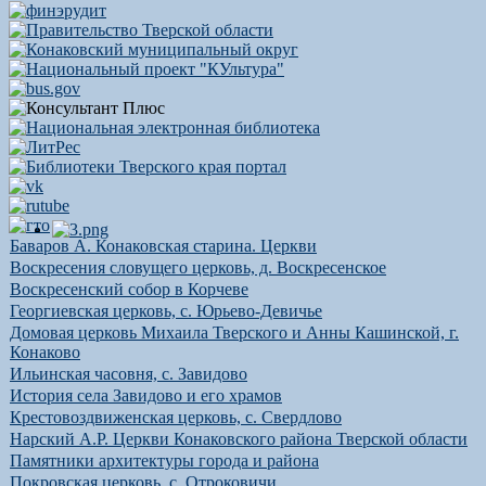
Баваров А. Конаковская старина. Церкви
Воскресения словущего церковь, д. Воскресенское
Воскресенский собор в Корчеве
Георгиевская церковь, с. Юрьево-Девичье
Домовая церковь Михаила Тверского и Анны Кашинской, г.
Конаково
Ильинская часовня, с. Завидово
История села Завидово и его храмов
Крестовоздвиженская церковь, с. Свердлово
Нарский А.Р. Церкви Конаковского района Тверской области
Памятники архитектуры города и района
Покровская церковь, с. Отроковичи