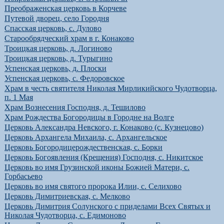
Преображенская церковь в Корчеве
Путевой дворец, село Городня
Спасская церковь, с. Дулово
Старообрядческий храм в г. Конаково
Троицкая церковь, д. Логиново
Троицкая церковь, д. Турыгино
Успенская церковь, д. Плоски
Успенская церковь, с. Федоровское
Храм в честь святителя Николая Мирликийского Чудотворца,
п. 1 Мая
Храм Вознесения Господня, д. Тешилово
Храм Рождества Богородицы в Городне на Волге
Церковь Александра Невского, г. Конаково (с. Кузнецово)
Церковь Архангела Михаила, с. Архангельское
Церковь Богородицерождественская, с. Борки
Церковь Богоявления (Крещения) Господня, с. Никитское
Церковь во имя Грузинской иконы Божией Матери, с.
Горбасьево
Церковь во имя святого пророка Илии, с. Селихово
Церковь Димитриевская, c. Мелково
Церковь Димитрия Солунского с приделами Всех Святых и
Николая Чудотворца, с. Едимоново