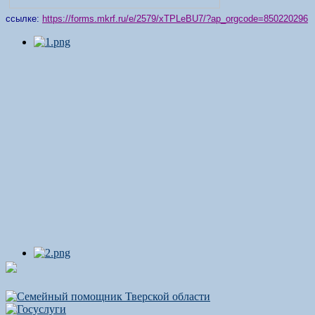
ссылке:
https://forms.mkrf.ru/e/2579/xTPLeBU7/?ap_orgcode=850220296