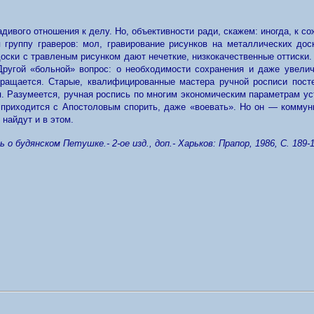
адивого отношения к делу. Но, объективности ради, скажем: иногда, к с
 группу граверов: мол, гравирование рисунков на металлических дос
доски с травленым рисунком дают нечеткие, низкокачественные оттиски. 
Другой «больной» вопрос: о не­обходимости сохранения и даже увел
окращается. Старые, квалифицированные мастера ручной росписи пост
. Разумеется, ручная роспись по многим экономическим параметрам у
 приходится с Апостоловым спорить, даже «воевать». Но он — коммун
найдут и в этом.
 будянском Петушке.- 2-ое изд., доп.- Харьков: Прапор, 1986, С. 189-