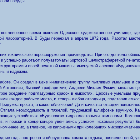
совой посуды.
послевоенное время окончил Одесское художественное училище, где 
й лабораторией. В Буды переехал в апреле 1972 года. Работал масте
х.
ник технического перевооружения производства. При его деятельнейше
 и успешно работают полуавтоматы бортовой шелкотрафаретной печати; 
нструкторами и своей печатной машины, именуемой ласково «Будяночка»
ьны и надежны.
аботе. Он создал в цехе инициативную группу пытливых умельцев и сам
й Антонович, бывший трафаретчик, Андреев Михаил Фомич, механик цех
трое оседание подглазурных красок в емкостях. Цеховые умельцы пр
ими каждое рабочее место, и теперь любая отводчица, подставив емкос
 Придумка проста, а какое облегчение! Да и качество отводки повысило
 Отпала необходимость в тяжелой, трудоемкой шлифовке вручную. Ка
атающих устройствах «Будяночек» гидропластовыми тампонами. Компон
в, и поиски в конце концов увенчались успехом: искомый результат 
ономичнее их, а главное, не капризными при колебаниях микроклиматич
едние годы построена и оборудована комната отдыха, появился свой, ую