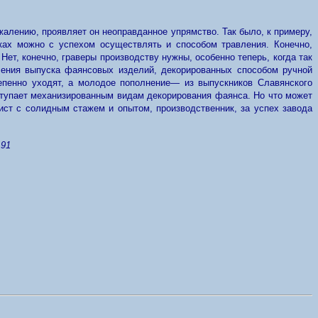
ожалению, проявляет он неоправданное упрямство. Так было, к примеру,
ках можно с успехом осуществлять и способом травления. Конечно,
Нет, конечно, граверы производству нужны, особенно теперь, когда так
ичения выпуска фаянсовых изделий, декорированных способом ручной
епенно уходят, а молодое пополнение— из выпускников Славянского
ступает механизированным видам декорирования фаянса. Но что может
ист с солидным стажем и опытом, производственник, за успех завода
191