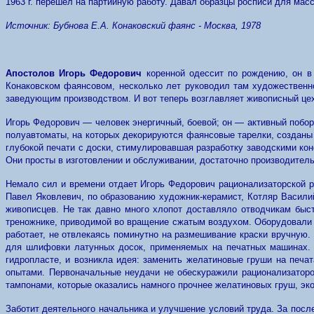
1963 г. перешел на партийную работу. Давал образцы росписи для мас
Источник: Бубнова Е.А. Конаковский фаянс - Москва, 1978
Апостолов Игорь Федорович
коренной одессит по рождению, он в 
Конаковском фаянсовом, несколько лет руководил там художественно
заведующим производством. И вот теперь возглавляет живописный це
Игорь Федорович — человек энергичный, боевой; он — активный побор
полуавтоматы, на которых декорируются фаянсовые тарелки, созданы
глубокой печати с доски, стимулировавшая разработку заводскими ко
Они просты в изготовлении и обслуживании, достаточно производител
Немало сил и времени отдает Игорь Федорович рационализаторской р
Павел Яковлевич, по образованию художник-керамист, Котляр Васили
живописцев. Не так давно много хлопот доставляло отводчикам быс
треножнике, приводимой во вращение сжатым воздухом. Оборудовали 
работает, не отвлекаясь поминутно на размешивание краски вручную.
для шлифовки латунных досок, применяемых на печатных машинах.
гидропласте, и возникла идея: заменить желатиновые груши на печ
опытами. Первоначальные неудачи не обескуражили рационализаторо
тампонами, которые оказались намного прочнее желатиновых груш, эк
Заботит деятельного начальника и улучшение условий труда. За посл