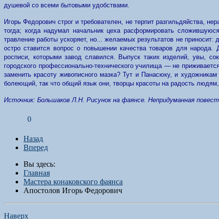
душевой со всеми бытовыми удобствами.
Игорь Федорович строг и требователен, не терпит разгильдяйства, нер
тогда; когда надумал начальник цеха расформировать сложившуюся
травление работы ускоряет, но... желаемых результатов не приносит: 
остро ставится вопрос о повышении качества товаров для народа. 
росписи, которыми завод славился. Выпуск таких изделий, увы, с
городского профессионально-технического училища — не приживается
заменить красоту живописного мазка? Тут и Панасюку, и художникам
болеющий, так что общий язык они, творцы красоты на радость людям, 
Источник:
Большаков Л.Н. Рисунок на фаянсе. Непридуманная повесть о
0
Назад
Вперед
Вы здесь:
Главная
Мастера конаковского фаянса
Апостолов Игорь Федорович
Наверх