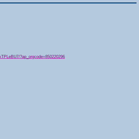
79/xTPLeBU7/?ap_orgcode=850220296