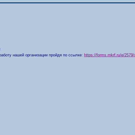
!
работу нашей организации пройдя по ссылке:
https://forms.mkrf.ru/e/25