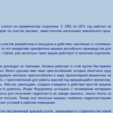
учился на керамическом отделении. С 1951 по 1971 год работал на
ром на участке рисовки, заместителем начальника живописного цеха,
м участии разработаны и запущены в действие «ангобные» и «солевые»
по его инициативе приобретена машина английского производства для
. Сейчас уже несколько таких машин действует в печатном отделении.
 руководит их поисками. Активно работают в этой группе Нестеренко
а. Много сделано ими таких приспособлений, которые облегчили труд
идумали нехитрое приспособленке в виде пропеллерной мешалочки на
ть с приготовленной для работы краской под вращающийся пропеллер,
сь. Ими же, умельцами, создана и введена в действие простая машина
к-то довелось Игорю Федоровичу услышать о полимерном материале
енты для получения гидропласта на заводе нашлись, пошли опыты за
был получен. Теперь все печатные машины снабжены гидропластовыми
еских условий в рабочем помещении.
тно обставленный красный уголок, заканчивается строительство новой