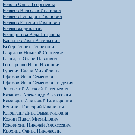
Белова Ольга Георгиевна
Беляков Вячеслав Иванович
Беляков Геннадий Иванович
Беляков Евгений Иванович
Беляковы династия
Бесперстова Вера Петровна
Васильев Иван Васильевич
Вебер Генрих Генрихович
Гаврилов Николай Сергеевич
Гагнидзе Отари Павлович
Гончаренко Иван Иванович
Гуревич Елена Михайловна
Ефимов Иван Семенович
Ефимов Иван Семенович изделия
Зеленский Алексей Евгеньевич
Казанков Александр Алексеевич
Камардин Анатолий Викторович
Кепинов Григорий Иванович
Клювганг Дина Эммануиловна
Кожин Павел Михайлович
Коковихин Николай Алексеевич
Крохина Фаина Николаевна