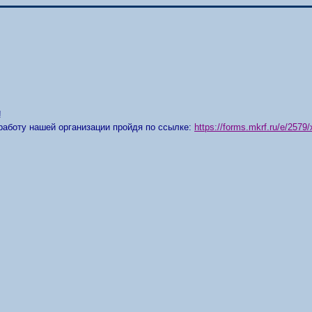
!
работу нашей организации пройдя по ссылке:
https://forms.mkrf.ru/e/25