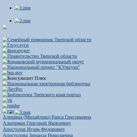
Алешина (Михайлова) Раиса Григорьевна
Альтерман Григорий Яковлевич
Апостолов Игорь Федорович
Апостолова Зинаида Николаевна