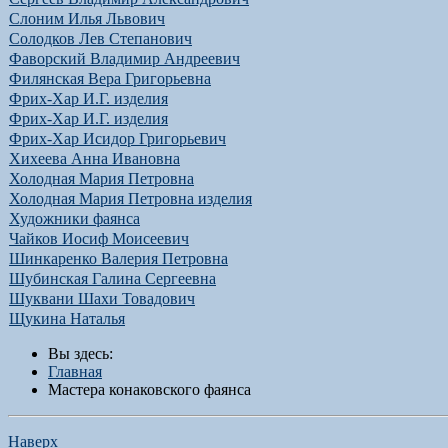
Слоним Илья Львович
Солодков Лев Степанович
Фаворский Владимир Андреевич
Филянская Вера Григорьевна
Фрих-Хар И.Г. изделия
Фрих-Хар И.Г. изделия
Фрих-Хар Исидор Григорьевич
Хихеева Анна Ивановна
Холодная Мария Петровна
Холодная Мария Петровна изделия
Художники фаянса
Чайков Иосиф Моисеевич
Шинкаренко Валерия Петровна
Шубинская Галина Сергеевна
Шуквани Шахи Товадович
Щукина Наталья
Вы здесь:
Главная
Мастера конаковского фаянса
Наверх