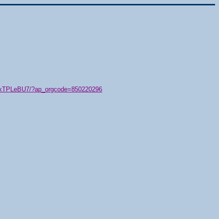
79/xTPLeBU7/?ap_orgcode=850220296