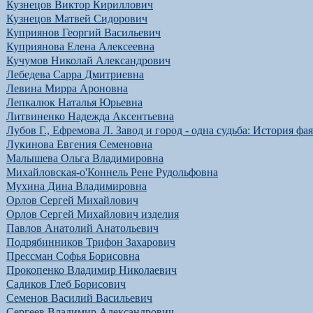
Кузнецов Виктор Кириллович
Кузнецов Матвей Сидорович
Куприянов Георгий Васильевич
Куприянова Елена Алексеевна
Кучумов Николай Александрович
Лебедева Сарра Дмитриевна
Левина Мирра Ароновна
Лепкалюк Наталья Юрьевна
Литвиненко Надежда Аксентьевна
Лубов Г., Ефремова Л. Завод и город - одна судьба: История фа
Лукинова Евгения Семеновна
Малышева Ольга Владимировна
Михайловская-о'Коннель Рене Рудольфовна
Мухина Дина Владимировна
Орлов Сергей Михайлович
Орлов Сергей Михайлович изделия
Павлов Анатолий Анатольевич
Подрябинников Трифон Захарович
Прессман Софья Борисовна
Прокопенко Владимир Николаевич
Садиков Глеб Борисович
Семенов Василий Васильевич
Сергеев Владимир Александрович