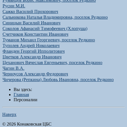
Румянцев Борис Максимович, поселок Редкино
Русин М.И.
Сажко Василий Прохорович
Сальникова Наталья Владимировна, поселок Редкино
Синицын Василий Иванович
Соколов Афанасий Тимофеевич (Хлопуша)
Счетчиков Константин Иванович
Туманов Михаил Георгиевич, поселок Редкино
Туполев Андрей Николаевич
Фланден Георгий Ипполитович
Цветков Александр Иванович
Цеханович Вячеслав Евгеньевич, поселок Редкино
Чагин В.А.
Черноусов Александр Федорович
Чичерова (Репкина) Любовь Ивановна, поселок Редкино
Вы здесь:
Главная
Персоналии
Наверх
© 2026 Конаковская ЦБС