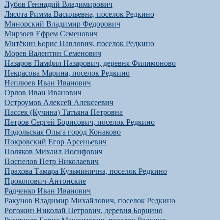
Лубов Геннадий Владимирович
Лясота Римма Васильевна, поселок Редкино
Минорский Владимир Федорович
Мирзоев Ефрем Семенович
Митёкин Борис Павлович, поселок Редкино
Морев Валентин Семенович
Назаров Памфил Назарович, деревня Филимоново
Некрасова Марина, поселок Редкино
Неплюев Иван Иванович
Орлов Иван Иванович
Остроумов Алексей Алексеевич
Пассек (Кучина) Татьяна Петровна
Петров Сергей Борисович, поселок Редкино
Подольская Ольга город Конаково
Покровский Егор Арсеньевич
Поляков Михаил Иосифович
Поспелов Петр Николаевич
Прахова Тамара Кузьминична, поселок Редкино
Прокопович-Антонские
Радченко Иван Иванович
Ракунов Владимир Михайлович, поселок Редкино
Рогожин Николай Петрович, деревня Борцино