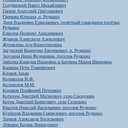
Голубицкий Павел Михайлович
Греков Анатолий Григорьевич
Громова Юлиана, п. Редкино
Диев Владимир Ермолаевич, почётный гражданин посёлка
Редкино
Елисеев Полиект Анисимович
Жданов Александр Алексеевич
Журавлева Ася Валентиновна
Загурский Валентин Евгеньевич, п. Редкино
Зазулина Нина Федоровна, поселок Редкино
Зайцева Клавдия Ивановна и Баулина Мария Ивановна
Кашкин Петр Тимофеевич
Клоков Захар
Колоколов И.Ф.
Колоколов М.М.
Конаков Порфирий Петрович
Котихин Дмитрий Матвеевич, село Свердлово
Котов Дмитрий Борисович, село Селихово
Крылов Николай Васильевич, поселок Редкино
Курбатов Владимир Гаврилович, поселок Редкино
Ланков Александр Васильевич
Лёвшин Вадим Леонидович