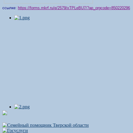
ссылке:
https://forms.mkrf.ru/e/2579/xTPLeBU7/?ap_orgcode=850220296