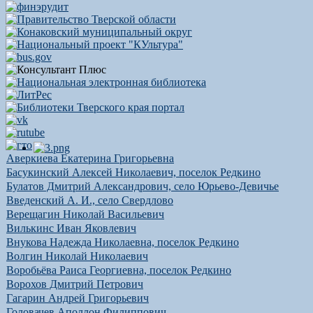
Аверкиева Екатерина Григорьевна
Басукинский Алексей Николаевич, поселок Редкино
Булатов Дмитрий Александрович, село Юрьево-Девичье
Введенский А. И., село Свердлово
Верещагин Николай Васильевич
Вилькинс Иван Яковлевич
Внукова Надежда Николаевна, поселок Редкино
Волгин Николай Николаевич
Воробьёва Раиса Георгиевна, поселок Редкино
Ворохов Дмитрий Петрович
Гагарин Андрей Григорьевич
Головачев Аполлон Филиппович