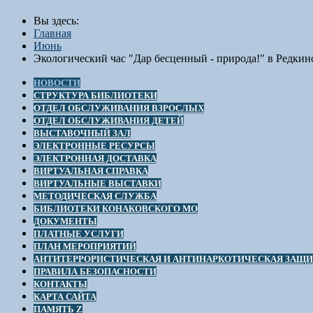
Вы здесь:
Главная
Июнь
Экологический час "Дар бесценный - природа!" в Редкин
НОВОСТИ
СТРУКТУРА БИБЛИОТЕКИ
ОТДЕЛ ОБСЛУЖИВАНИЯ ВЗРОСЛЫХ
ОТДЕЛ ОБСЛУЖИВАНИЯ ДЕТЕЙ
ВЫСТАВОЧНЫЙ ЗАЛ
ЭЛЕКТРОННЫЕ РЕСУРСЫ
ЭЛЕКТРОННАЯ ДОСТАВКА
ВИРТУАЛЬНАЯ СПРАВКА
ВИРТУАЛЬНЫЕ ВЫСТАВКИ
МЕТОДИЧЕСКАЯ СЛУЖБА
БИБЛИОТЕКИ КОНАКОВСКОГО МО
ДОКУМЕНТЫ
ПЛАТНЫЕ УСЛУГИ
ПЛАН МЕРОПРИЯТИЙ
АНТИТЕРРОРИСТИЧЕСКАЯ И АНТИНАРКОТИЧЕСКАЯ ЗАЩ
ПРАВИЛА БЕЗОПАСНОСТИ
КОНТАКТЫ
КАРТА САЙТА
ПАМЯТЬ Z