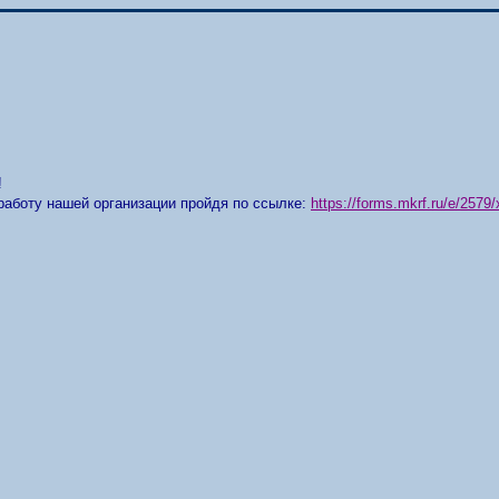
!
работу нашей организации пройдя по ссылке:
https://forms.mkrf.ru/e/25