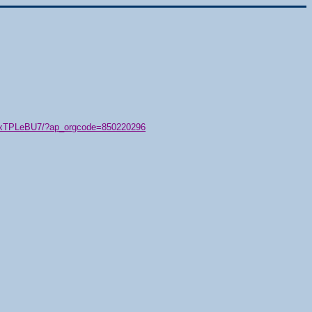
79/xTPLeBU7/?ap_orgcode=850220296