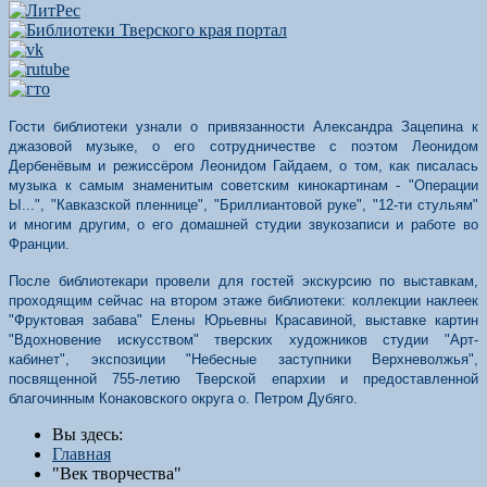
Гости библиотеки узнали о привязанности Александра Зацепина к
джазовой музыке, о его сотрудничестве с поэтом Леонидом
Дербенёвым и режиссёром Леонидом Гайдаем, о том, как писалась
музыка к самым знаменитым советским кинокартинам - "Операции
Ы...", "Кавказской пленнице", "Бриллиантовой руке", "12-ти стульям"
и многим другим, о его домашней студии звукозаписи и работе во
Франции.
После библиотекари провели для гостей экскурсию по выставкам,
проходящим сейчас на втором этаже библиотеки: коллекции наклеек
"Фруктовая забава" Елены Юрьевны Красавиной, выставке картин
"Вдохновение искусством" тверских художников студии "Арт-
кабинет", экспозиции "Небесные заступники Верхневолжья",
посвященной 755-летию Тверской епархии и предоставленной
благочинным Конаковского округа о. Петром Дубяго.
Вы здесь:
Главная
"Век творчества"