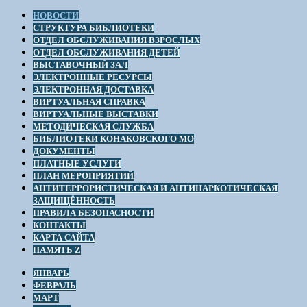
НОВОСТИ
СТРУКТУРА БИБЛИОТЕКИ
ОТДЕЛ ОБСЛУЖИВАНИЯ ВЗРОСЛЫХ
ОТДЕЛ ОБСЛУЖИВАНИЯ ДЕТЕЙ
ВЫСТАВОЧНЫЙ ЗАЛ
ЭЛЕКТРОННЫЕ РЕСУРСЫ
ЭЛЕКТРОННАЯ ДОСТАВКА
ВИРТУАЛЬНАЯ СПРАВКА
ВИРТУАЛЬНЫЕ ВЫСТАВКИ
МЕТОДИЧЕСКАЯ СЛУЖБА
БИБЛИОТЕКИ КОНАКОВСКОГО МО
ДОКУМЕНТЫ
ПЛАТНЫЕ УСЛУГИ
ПЛАН МЕРОПРИЯТИЙ
АНТИТЕРРОРИСТИЧЕСКАЯ И АНТИНАРКОТИЧЕСКАЯ
ЗАЩИЩЁННОСТЬ
ПРАВИЛА БЕЗОПАСНОСТИ
КОНТАКТЫ
КАРТА САЙТА
ПАМЯТЬ Z
ЯНВАРЬ
ФЕВРАЛЬ
МАРТ