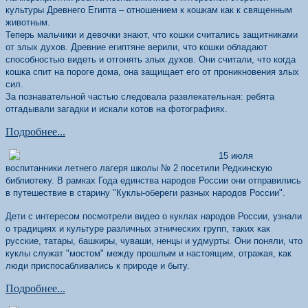
культуры Древнего Египта – отношением к кошкам как к священным
животным.
Теперь мальчики и девочки знают, что кошки считались защитниками
от злых духов. Древние египтяне верили, что кошки обладают
способностью видеть и отгонять злых духов. Они считали, что когда
кошка спит на пороге дома, она защищает его от проникновения злых
сил.
За познавательной частью следовала развлекательная: ребята
отгадывали загадки и искали котов на фотографиях.
Подробнее...
15 июля
воспитанники летнего лагеря школы № 2 посетили Редкинскую
библиотеку. В рамках Года единства народов России они отправились
в путешествие в старину "Куклы-обереги разных народов России".
Дети с интересом посмотрели видео о куклах народов России, узнали
о традициях и культуре различных этнических групп, таких как
русские, татары, башкиры, чуваши, ненцы и удмурты. Они поняли, что
куклы служат "мостом" между прошлым и настоящим, отражая, как
люди приспосабливались к природе и быту.
Подробнее...