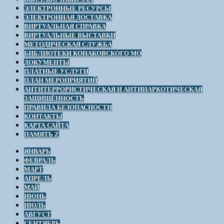
ЭЛЕКТРОННЫЕ РЕСУРСЫ
ЭЛЕКТРОННАЯ ДОСТАВКА
ВИРТУАЛЬНАЯ СПРАВКА
ВИРТУАЛЬНЫЕ ВЫСТАВКИ
МЕТОДИЧЕСКАЯ СЛУЖБА
БИБЛИОТЕКИ КОНАКОВСКОГО МО
ДОКУМЕНТЫ
ПЛАТНЫЕ УСЛУГИ
ПЛАН МЕРОПРИЯТИЙ
АНТИТЕРРОРИСТИЧЕСКАЯ И АНТИНАРКОТИЧЕСКАЯ
ЗАЩИЩЁННОСТЬ
ПРАВИЛА БЕЗОПАСНОСТИ
КОНТАКТЫ
КАРТА САЙТА
ПАМЯТЬ Z
ЯНВАРЬ
ФЕВРАЛЬ
МАРТ
АПРЕЛЬ
МАЙ
ИЮНЬ
ИЮЛЬ
АВГУСТ
СЕНТЯБРЬ