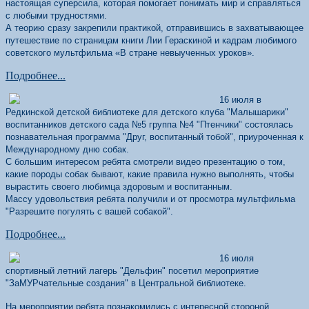
настоящая суперсила, которая помогает понимать мир и справляться
с любыми трудностями.
А теорию сразу закрепили практикой, отправившись в захватывающее
путешествие по страницам книги Лии Гераскиной и кадрам любимого
советского мультфильма «В стране невыученных уроков».
Подробнее...
16 июля в
Редкинской детской библиотеке для детского клуба "Малышарики"
воспитанников детского сада №5 группа №4 "Птенчики" состоялась
познавательная программа "Друг, воспитанный тобой", приуроченная к
Международному дню собак.
С большим интересом ребята смотрели видео презентацию о том,
какие породы собак бывают, какие правила нужно выполнять, чтобы
вырастить своего любимца здоровым и воспитанным.
Массу удовольствия ребята получили и от просмотра мультфильма
"Разрешите погулять с вашей собакой".
Подробнее...
16 июля
спортивный летний лагерь "Дельфин" посетил мероприятие
"ЗаМУРчательные создания" в Центральной библиотеке.
На мероприятии ребята познакомились с интересной стороной