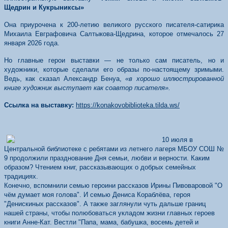
Щедрин и Кукрыниксы»
Она приурочена к 200-летию великого русского писателя-сатирика
Михаила Евграфовича Салтыкова-Щедрина, которое отмечалось 27
января 2026 года.
Но главные герои выставки — не только сам писатель, но и
художники, которые сделали его образы по-настоящему зримыми.
Ведь, как сказал Александр Бенуа,
«в хорошо иллюстрированной
книге художник выступает как соавтор писателя».
Ссылка на выставку:
https://konakovobiblioteka.tilda.ws/
10 июля в
Центральной библиотеке с ребятами из летнего лагеря МБОУ СОШ №
9 продолжили празднование Дня семьи, любви и верности. Каким
образом? Чтением книг, рассказывающих о добрых семейных
традициях.
Конечно, вспомнили семью героини рассказов Ирины Пивоваровой "О
чём думает моя голова". И семью Дениса Кораблёва, героя
"Денискиных рассказов". А также заглянули чуть дальше границ
нашей страны, чтобы полюбоваться укладом жизни главных героев
книги Анне-Кат. Вестли "Папа, мама, бабушка, восемь детей и