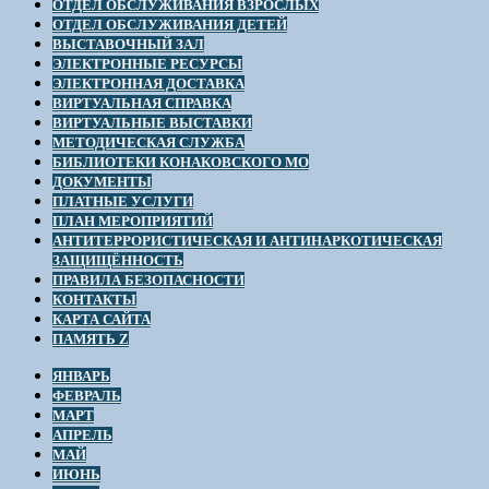
ОТДЕЛ ОБСЛУЖИВАНИЯ ВЗРОСЛЫХ
ОТДЕЛ ОБСЛУЖИВАНИЯ ДЕТЕЙ
ВЫСТАВОЧНЫЙ ЗАЛ
ЭЛЕКТРОННЫЕ РЕСУРСЫ
ЭЛЕКТРОННАЯ ДОСТАВКА
ВИРТУАЛЬНАЯ СПРАВКА
ВИРТУАЛЬНЫЕ ВЫСТАВКИ
МЕТОДИЧЕСКАЯ СЛУЖБА
БИБЛИОТЕКИ КОНАКОВСКОГО МО
ДОКУМЕНТЫ
ПЛАТНЫЕ УСЛУГИ
ПЛАН МЕРОПРИЯТИЙ
АНТИТЕРРОРИСТИЧЕСКАЯ И АНТИНАРКОТИЧЕСКАЯ
ЗАЩИЩЁННОСТЬ
ПРАВИЛА БЕЗОПАСНОСТИ
КОНТАКТЫ
КАРТА САЙТА
ПАМЯТЬ Z
ЯНВАРЬ
ФЕВРАЛЬ
МАРТ
АПРЕЛЬ
МАЙ
ИЮНЬ